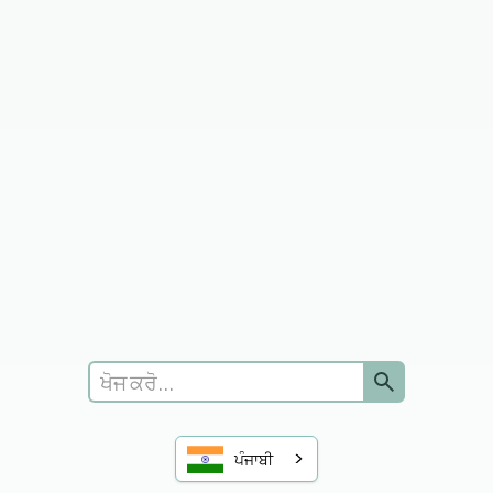
ਮਦਦ ਪ੍ਰਾਪਤ ਕਰੋ
ਇੱਕ ਨਵੀਂ ਬੇਨਤੀ ਜਮ੍ਹਾਂ ਕਰੋ
ਸ਼ਿਕਾਇਤਾਂ
ਪ੍ਰਤੀਕਿਰਆ ਛੱਡੋ
ਫੀਡਬੈਕ ਵੇਖੋ
ਕੋਵੈਂਟਰੀ ਯੂਨੀਵਰਸਿਟੀ
ਵਾਰਵਿਕ ਯੂਨੀਵਰਸਿਟੀ
ਆਪਣਾ NHS ਨੰਬਰ ਲੱਭੋ
ਪੰਜਾਬੀ