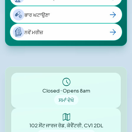
ਭਾਰ ਘਟਾਉਣਾ
ਨਵੇਂ ਮਰੀਜ਼
Closed ⋅ Opens 8am
ਸਮਾਂ ਦੇਖੋ
102 ਸੇਂਟ ਜਾਰਜ ਰੋਡ, ਕੋਵੈਂਟਰੀ, CV1 2DL