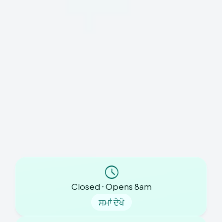
ਸੰਪਰਕ ਵੇਰਵਿਆਂ ਲਈ 'CL06 ਵਿਸਲਬਲੋਇੰਗ ਨੀਤੀ' ਪੈਰਾ 3.8 ਦਾ ਹਵਾਲਾ
ਦੇਣਾ ਚਾਹੀਦਾ ਹੈ।
ਇਸ ਨੀਤੀ ਤੱਕ ਪਹੁੰਚ ਕਰਨ ਵਿੱਚ ਅਸਮਰੱਥ ਸਾਬਕਾ ਕਰਮਚਾਰੀਆਂ ਜਾਂ
ਕਰਮਚਾਰੀਆਂ ਲਈ, ਸਥਾਨਕ ICB ਗਾਰਡੀਅਨ ਨਾਲ ਸੰਪਰਕ ਕਰੋ।
Closed ⋅ Opens 8am
ਸਮਾਂ ਦੇਖੋ