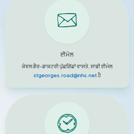
ਈਮੇਲ
ਕੇਵਲ ਗੈਰ-ਡਾਕਟਰੀ ਪੁੱਛਗਿੱਛਾਂ ਵਾਸਤੇ, ਸਾਡੀ ਈਮੇਲ
stgeorges.road@nhs.net
ਹੈ